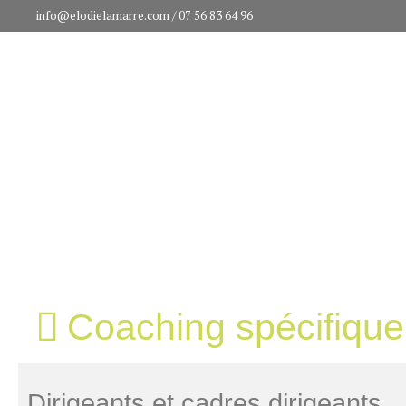
info@elodielamarre.com
/ 07 56 83 64 96
Coaching spécifique
Dirigeants et cadres dirigeants